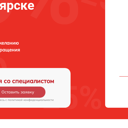
оярске
 желанию
бращения
я со специалистом
Оставить заявку
есь c
политикой конфиденциальности